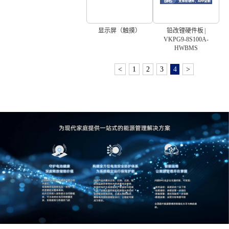
显示屏（触摸）
铅改锂硬件板 |
VKPG9-8S100A-
HWBMS
<
1
2
3
4
>