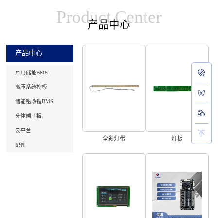
Product Center
产品中心
产品中心
户用储能BMS
高压系统控板
储能铅改锂BMS
分体端子板
云平台
全彩灯带
灯板
配件