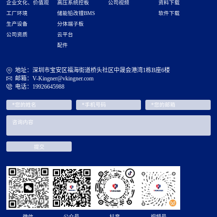
企业文化、价值观
高压系统控板
公司视频
资料下载
工厂环境
储能铅改锂BMS
软件下载
生产设备
分体端子板
公司资质
云平台
配件
地址：深圳市宝安区福海街道桥头社区中晟会港湾1栋B座6楼
邮箱：V-Kingner@vkingner.com
电话：19926645988
微信
公众号
抖音
视频号