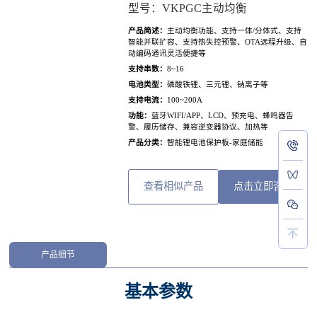
型号：VKPGC主动均衡
产品简述：
主动均衡功能、支持一体/分体式、支持
智能并联扩容、支持热失控预警、OTA远程升级、自
动编码通讯灵活便捷等
支持串数：
8~16
电池类型：
磷酸铁锂、三元锂、钠离子等
支持电流：
100~200A
功能：
蓝牙WIFI/APP、LCD、预充电、蜂鸣器告
警、履历储存、兼容逆变器协议、加热等
产品分类：
智能锂电池保护板-家庭储能
查看相似产品
点击立即咨询
产品细节
基本参数