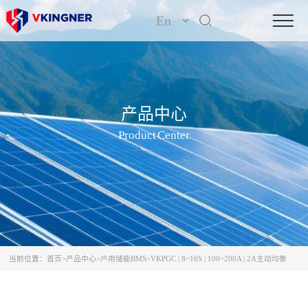
产品中心
Product Center
当前位置：
首页
>
产品中心
>
户用储能BMS
>
VKPGC | 8~16S | 100~200A | 2A主动均衡